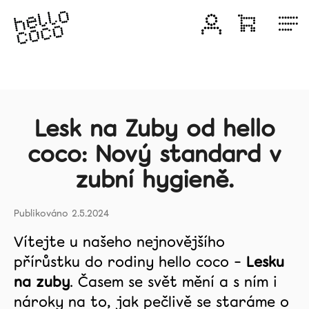
Přejít
na
Přihlášení
Nákupní
M
obsah
košík
Produkty
Bělící
produkty
Lesk na Zuby od hello
coco: Nový standard v
Zvýhodněná
zubní hygieně.
balení
2.5.2024
Mezizubní
péče
Vítejte u našeho nejnovějšího
přírůstku do rodiny hello coco –
Lesku
Zubní
pasty
na zuby
. Časem se svět mění a s ním i
nároky na to, jak pečlivě se staráme o