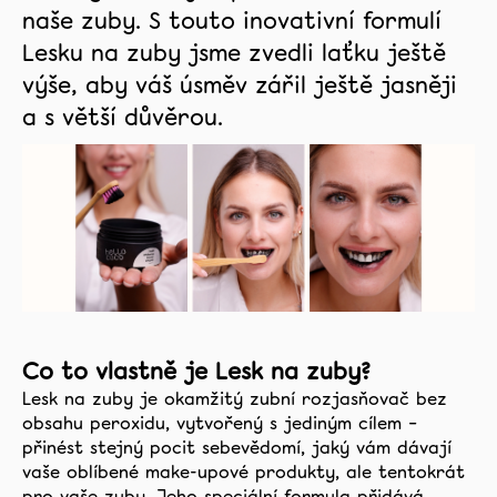
naše zuby. S touto inovativní formulí
Zubní
kartáčky
Lesku na zuby jsme zvedli laťku ještě
výše, aby váš úsměv zářil ještě jasněji
Blog
a s větší důvěrou.
Recenze
O
nás
Kontakt
Facebook
Co to vlastně je Lesk na zuby?
Instagram
Lesk na zuby je okamžitý zubní rozjasňovač bez
obsahu peroxidu, vytvořený s jediným cílem –
přinést stejný pocit sebevědomí, jaký vám dávají
Tiktok
vaše oblíbené make-upové produkty, ale tentokrát
pro vaše zuby. Jeho speciální formula přidává