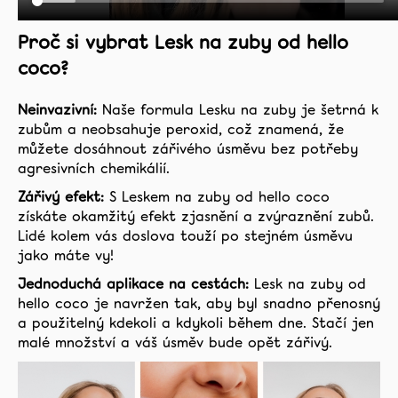
Proč si vybrat Lesk na zuby od hello
coco?
Neinvazivní:
Naše formula Lesku na zuby je šetrná k
zubům a neobsahuje peroxid, což znamená, že
můžete dosáhnout zářivého úsměvu bez potřeby
agresivních chemikálií.
Zářivý efekt:
S Leskem na zuby od hello coco
získáte okamžitý efekt zjasnění a zvýraznění zubů.
Lidé kolem vás doslova touží po stejném úsměvu
jako máte vy!
Jednoduchá aplikace na cestách:
Lesk na zuby od
hello coco je navržen tak, aby byl snadno přenosný
a použitelný kdekoli a kdykoli během dne. Stačí jen
malé množství a váš úsměv bude opět zářivý.