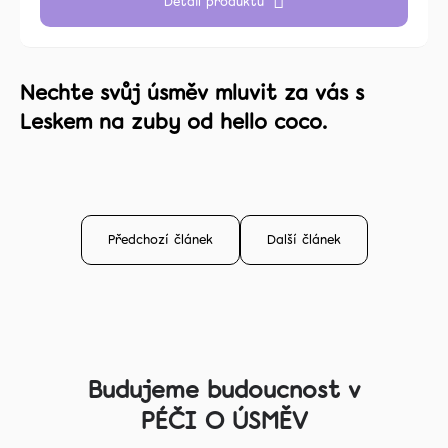
Detail produktu
Nechte svůj úsměv mluvit za vás s
Leskem na zuby od hello coco.
Předchozí článek
Další článek
Z
á
Budujeme budoucnost v
p
PÉČI O ÚSMĚV
a