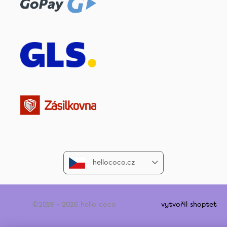
hellococo.cz
©2019 - 2026 hello coco
vytvořil shoptet